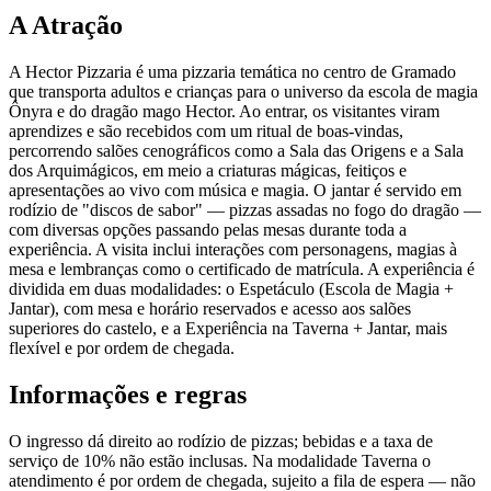
A Atração
A Hector Pizzaria é uma pizzaria temática no centro de Gramado
que transporta adultos e crianças para o universo da escola de magia
Ônyra e do dragão mago Hector. Ao entrar, os visitantes viram
aprendizes e são recebidos com um ritual de boas-vindas,
percorrendo salões cenográficos como a Sala das Origens e a Sala
dos Arquimágicos, em meio a criaturas mágicas, feitiços e
apresentações ao vivo com música e magia. O jantar é servido em
rodízio de "discos de sabor" — pizzas assadas no fogo do dragão —
com diversas opções passando pelas mesas durante toda a
experiência. A visita inclui interações com personagens, magias à
mesa e lembranças como o certificado de matrícula. A experiência é
dividida em duas modalidades: o Espetáculo (Escola de Magia +
Jantar), com mesa e horário reservados e acesso aos salões
superiores do castelo, e a Experiência na Taverna + Jantar, mais
flexível e por ordem de chegada.
Informações e regras
O ingresso dá direito ao rodízio de pizzas; bebidas e a taxa de
serviço de 10% não estão inclusas. Na modalidade Taverna o
atendimento é por ordem de chegada, sujeito a fila de espera — não